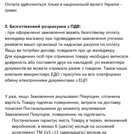
Оплата здійснюється тільки в національній валюті України -
гривні.
3. Безготівковий розрахунок з ПДВ:
- при оформленні замовлення вкажіть безготівкову оплату,
менеджер магазину при підтвердженні замовлення уточнює
реквізити вашої організації та надсилає рахунок на оплату.
Якщо ви потрібен договір, повідомте про це менеджеру.
Для юридичних осіб при отриманні товару необхідно виписати
довіреність або поставити друк на накладній, усі екземпляри
документів ви можете отримати разом з товаром. Також наша
компанія використовує ЕДО і присутня на всіх платформах
обміну електронними документами з ЕЦП.
У разі, якщо Замовлення анульовано Покупцем, сплачена
вартість Товару підлягає поверненню, витрати на доставку,
понесені Постачальником до моменту анулювання
Замовлення Покупцем, поверненню не підлягають.
Постачальник гарантує якість Товару в термін, визначений
виробником, в межах 6 (шести) місяців на основний
асортимент ТМ 2х3 і 12 (дванадцять) місяців на