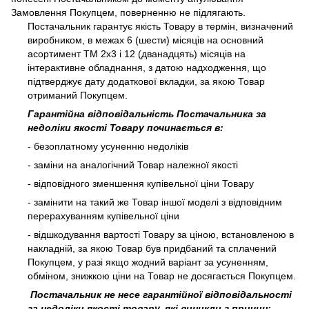
Замовлення Покупцем, поверненню не підлягають.
Постачальник гарантує якість Товару в термін, визначений
виробником, в межах 6 (шести) місяців на основний
асортимент ТМ 2х3 і 12 (дванадцять) місяців на
інтерактивне обладнання, з датою надходження, що
підтверджує дату додаткової вкладки, за якою Товар
отриманий Покупцем.
Гарантійна відповідальність Постачальника за
недоліки якості Товару починається в:
- безоплатному усуненню недоліків
- заміни на аналогічний Товар належної якості
- відповідного зменшення купівельної ціни Товару
- замінити на такий же Товар іншої моделі з відповідним
перерахуванням купівельної ціни
- відшкодування вартості Товару за ціною, встановленою в
накладній, за якою Товар був придбаний та сплачений
Покупцем, у разі якщо жодний варіант за усуненням,
обміном, знижкою ціни на Товар не досягається Покупцем.
Постачальник не несе гарантійної відповідальності
за недоліки якості товару, які виникли з причин: