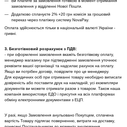
Ви платите за замовлення готівкою в момент отримання
замовлення у відділенні Нової Пошти.
Додатково сплачуєте 2% +20 грн комісія за грошовий
переказ через платіжну систему NovaPay.
Оплата здійснюється тільки в національній валюті України -
гривні.
3. Безготівковий розрахунок з ПДВ:
- при оформленні замовлення вкажіть безготівкову оплату,
менеджер магазину при підтвердженні замовлення уточнює
реквізити вашої організації та надсилає рахунок на оплату.
Якщо ви потрібен договір, повідомте про це менеджеру.
Для юридичних осіб при отриманні товару необхідно виписати
довіреність або поставити друк на накладній, усі екземпляри
документів ви можете отримати разом з товаром. Також наша
компанія використовує ЕДО і присутня на всіх платформах
обміну електронними документами з ЕЦП.
У разі, якщо Замовлення анульовано Покупцем, сплачена
вартість Товару підлягає поверненню, витрати на доставку,
понесені Постачальником до моменту анулювання