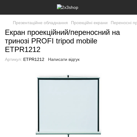
Презентаційне обладнання
Проекційні екрани
Переносні пр
Екран проекційний/переносний на
тринозі PROFI tripod mobile
ETPR1212
Артикул:
ETPR1212
Написати відгук