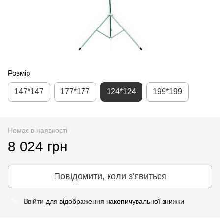
Розмір
147*147
177*177
124*124
199*199
Немає в наявності
8 024 грн
Повідомити, коли з'явиться
Ввійти
для відображення накопичувальної знижки
%