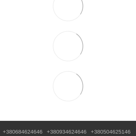
+380684624646
+380934624646
+380504625146