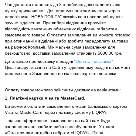
Час доставки становить до 3-х робочих днів і залежить від
пункту призначення.
Для оформлення замовлення через
перевізника "НОВА ПОШТА" вкажіть ваш населений пункт і
зручне відділення.
При виборі відділення врахуйте
відповідність вантажних обмежених відділень габаритам
замовленого товару.
Оплатити замовлення ви можете готовою
при отриманні у відділенні або зробити передоплату за товар
на рахунок Компанії.
Мінімальна сума замовлення для
безкоштовної доставки замовлення становить 5000,00 грн.
Детальніше про доставку в розділі
"Оплата і доставка"
Ціна товару вказана на Сайті у відповідному розділі на момент
оформлення Замовлення не включає вартість доставки.
Оплату товару можливо здійснити декількома варіантами:
1. Платіжні картки Visa та MasterCard.
Ви можете оплатити замовлення онлайн банківською картою
Visa та MasterCard через платіжну систему LIQPAY.
- під час оформлення замовлення на сайті вам буде
запропоновано зробити вибір способу оплати.
У графі
«Оплата» вам потрібно вибрати «LIQPAY».
Після