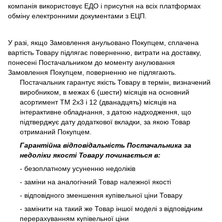
компанія використовує ЕДО і присутня на всіх платформах
обміну електронними документами з ЕЦП.
У разі, якщо Замовлення анульовано Покупцем, сплачена
вартість Товару підлягає поверненню, витрати на доставку,
понесені Постачальником до моменту анулювання
Замовлення Покупцем, поверненню не підлягають.
Постачальник гарантує якість Товару в термін, визначений
виробником, в межах 6 (шести) місяців на основний
асортимент ТМ 2х3 і 12 (дванадцять) місяців на
інтерактивне обладнання, з датою надходження, що
підтверджує дату додаткової вкладки, за якою Товар
отриманий Покупцем.
Гарантійна відповідальність Постачальника за
недоліки якості Товару починається в:
- безоплатному усуненню недоліків
- заміни на аналогічний Товар належної якості
- відповідного зменшення купівельної ціни Товару
- замінити на такий же Товар іншої моделі з відповідним
перерахуванням купівельної ціни