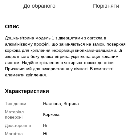
До обраного
Порівняти
Опис
Дошка-вітрина модель 1 з дверцятами з оргскла в
алюмінієвому профілі, що зачиняються на замок, поверхня
коркова для кріплення інформації кнопками-цвяшками. Зі
зворотнього боку дошка-вітрина укріплена оцинкованим
листом. Надійне кріплення в чотирьох точках до стіни.
Призначений для використання у кімнаті. В комплекті:
елементи кріплення.
Характеристики
Тип дошки
Настінна, Вітрина
Матеріал
Коркова
поверхні
Двостороння
Ні
Магнітна
Ні