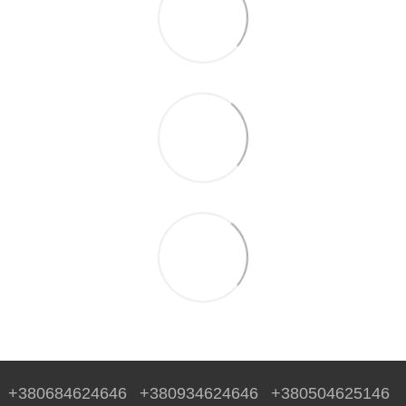
+380684624646
+380934624646
+380504625146