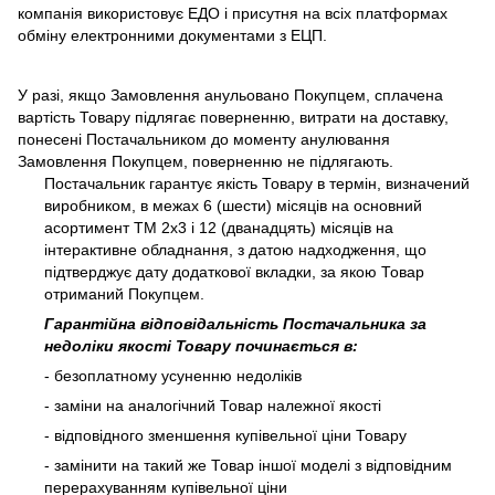
компанія використовує ЕДО і присутня на всіх платформах
обміну електронними документами з ЕЦП.
У разі, якщо Замовлення анульовано Покупцем, сплачена
вартість Товару підлягає поверненню, витрати на доставку,
понесені Постачальником до моменту анулювання
Замовлення Покупцем, поверненню не підлягають.
Постачальник гарантує якість Товару в термін, визначений
виробником, в межах 6 (шести) місяців на основний
асортимент ТМ 2х3 і 12 (дванадцять) місяців на
інтерактивне обладнання, з датою надходження, що
підтверджує дату додаткової вкладки, за якою Товар
отриманий Покупцем.
Гарантійна відповідальність Постачальника за
недоліки якості Товару починається в:
- безоплатному усуненню недоліків
- заміни на аналогічний Товар належної якості
- відповідного зменшення купівельної ціни Товару
- замінити на такий же Товар іншої моделі з відповідним
перерахуванням купівельної ціни