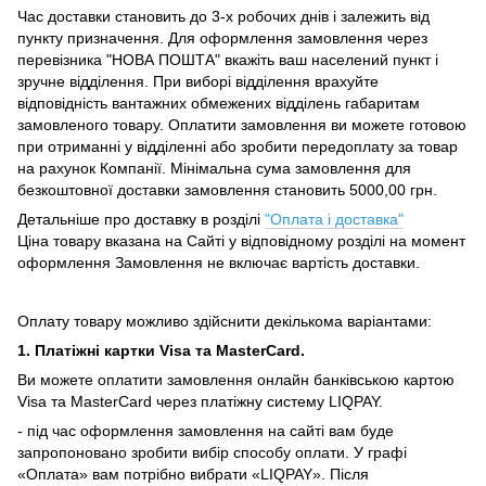
Час доставки становить до 3-х робочих днів і залежить від
пункту призначення.
Для оформлення замовлення через
перевізника "НОВА ПОШТА" вкажіть ваш населений пункт і
зручне відділення.
При виборі відділення врахуйте
відповідність вантажних обмежених відділень габаритам
замовленого товару.
Оплатити замовлення ви можете готовою
при отриманні у відділенні або зробити передоплату за товар
на рахунок Компанії.
Мінімальна сума замовлення для
безкоштовної доставки замовлення становить 5000,00 грн.
Детальніше про доставку в розділі
"Оплата і доставка"
Ціна товару вказана на Сайті у відповідному розділі на момент
оформлення Замовлення не включає вартість доставки.
Оплату товару можливо здійснити декількома варіантами:
1. Платіжні картки Visa та MasterCard.
Ви можете оплатити замовлення онлайн банківською картою
Visa та MasterCard через платіжну систему LIQPAY.
- під час оформлення замовлення на сайті вам буде
запропоновано зробити вибір способу оплати.
У графі
«Оплата» вам потрібно вибрати «LIQPAY».
Після