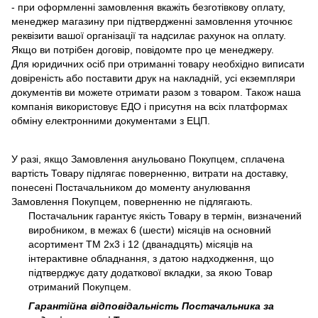
- при оформленні замовлення вкажіть безготівкову оплату,
менеджер магазину при підтвердженні замовлення уточнює
реквізити вашої організації та надсилає рахунок на оплату.
Якщо ви потрібен договір, повідомте про це менеджеру.
Для юридичних осіб при отриманні товару необхідно виписати
довіреність або поставити друк на накладній, усі екземпляри
документів ви можете отримати разом з товаром. Також наша
компанія використовує ЕДО і присутня на всіх платформах
обміну електронними документами з ЕЦП.
У разі, якщо Замовлення анульовано Покупцем, сплачена
вартість Товару підлягає поверненню, витрати на доставку,
понесені Постачальником до моменту анулювання
Замовлення Покупцем, поверненню не підлягають.
Постачальник гарантує якість Товару в термін, визначений
виробником, в межах 6 (шести) місяців на основний
асортимент ТМ 2х3 і 12 (дванадцять) місяців на
інтерактивне обладнання, з датою надходження, що
підтверджує дату додаткової вкладки, за якою Товар
отриманий Покупцем.
Гарантійна відповідальність Постачальника за