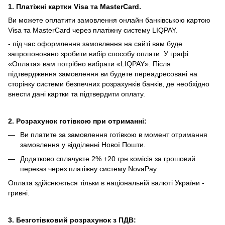
1. Платіжні картки Visa та MasterCard.
Ви можете оплатити замовлення онлайн банківською картою
Visa та MasterCard через платіжну систему LIQPAY.
- під час оформлення замовлення на сайті вам буде
запропоновано зробити вибір способу оплати.
У графі
«Оплата» вам потрібно вибрати «LIQPAY».
Після
підтвердження замовлення ви будете переадресовані на
сторінку системи безпечних розрахунків банків, де необхідно
внести дані картки та підтвердити оплату.
2. Розрахунок готівкою при отриманні:
Ви платите за замовлення готівкою в момент отримання
замовлення у відділенні Нової Пошти.
Додатково сплачуєте 2% +20 грн комісія за грошовий
переказ через платіжну систему NovaPay.
Оплата здійснюється тільки в національній валюті України -
гривні.
3. Безготівковий розрахунок з ПДВ: