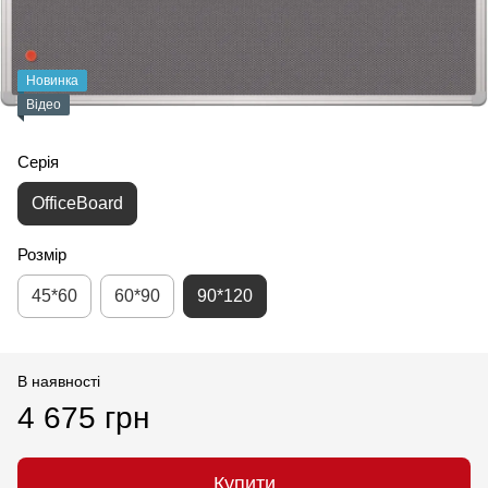
Новинка
Відео
Серія
OfficeBoard
Розмір
45*60
60*90
90*120
В наявності
4 675 грн
Купити