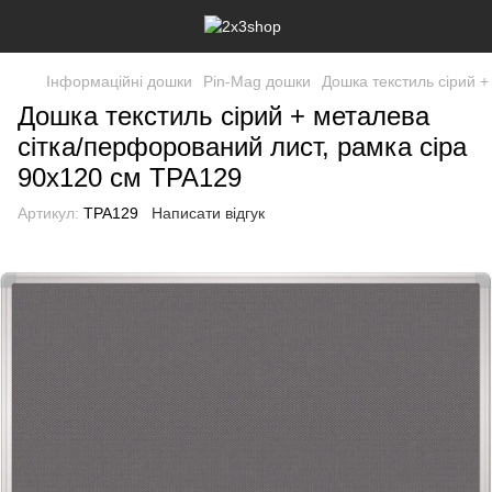
Інформаційні дошки
Pin-Mag дошки
Дошка текстиль сірий +
Дошка текстиль сірий + металева
сітка/перфорований лист, рамка сіра
90х120 см TPA129
Артикул:
TPA129
Написати відгук