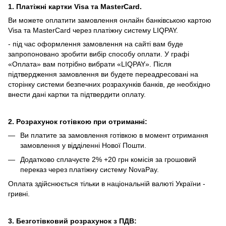
1. Платіжні картки Visa та MasterCard.
Ви можете оплатити замовлення онлайн банківською картою
Visa та MasterCard через платіжну систему LIQPAY.
- під час оформлення замовлення на сайті вам буде
запропоновано зробити вибір способу оплати.
У графі
«Оплата» вам потрібно вибрати «LIQPAY».
Після
підтвердження замовлення ви будете переадресовані на
сторінку системи безпечних розрахунків банків, де необхідно
внести дані картки та підтвердити оплату.
2. Розрахунок готівкою при отриманні:
Ви платите за замовлення готівкою в момент отримання
замовлення у відділенні Нової Пошти.
Додатково сплачуєте 2% +20 грн комісія за грошовий
переказ через платіжну систему NovaPay.
Оплата здійснюється тільки в національній валюті України -
гривні.
3. Безготівковий розрахунок з ПДВ: