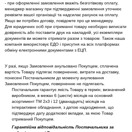
- при оформленні замовлення вкажіть безготівкову оплату,
менеджер магазину при підтвердженні замовлення уточнює
реквізити вашої організації та надсилає рахунок на оплату.
Якщо ви потрібен договір, повідомте про це менеджеру.
Для юридичних осіб при отриманні товару необхідно виписати
довіреність або поставити друк на накладній, усі екземпляри
документів ви можете отримати разом з товаром. Також наша
компанія використовує ЕДО і присутня на всіх платформах
обміну електронними документами з ЕЦП.
У разі, якщо Замовлення анульовано Покупцем, сплачена
вартість Товару підлягає поверненню, витрати на доставку,
понесені Постачальником до моменту анулювання
Замовлення Покупцем, поверненню не підлягають.
Постачальник гарантує якість Товару в термін, визначений
виробником, в межах 6 (шести) місяців на основний
асортимент ТМ 2х3 і 12 (дванадцять) місяців на
інтерактивне обладнання, з датою надходження, що
підтверджує дату додаткової вкладки, за якою Товар
отриманий Покупцем.
Гарантійна відповідальність Постачальника за