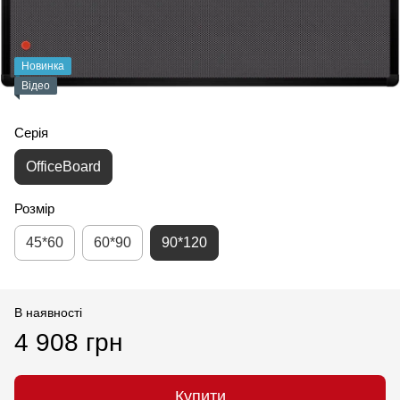
Новинка
Відео
Серія
OfficeBoard
Розмір
45*60
60*90
90*120
В наявності
4 908 грн
Купити