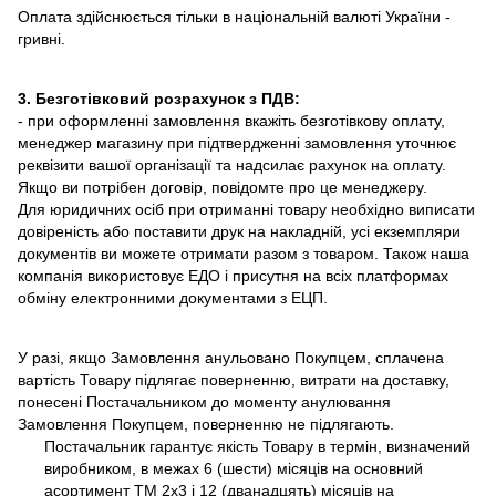
Оплата здійснюється тільки в національній валюті України -
гривні.
3. Безготівковий розрахунок з ПДВ:
- при оформленні замовлення вкажіть безготівкову оплату,
менеджер магазину при підтвердженні замовлення уточнює
реквізити вашої організації та надсилає рахунок на оплату.
Якщо ви потрібен договір, повідомте про це менеджеру.
Для юридичних осіб при отриманні товару необхідно виписати
довіреність або поставити друк на накладній, усі екземпляри
документів ви можете отримати разом з товаром. Також наша
компанія використовує ЕДО і присутня на всіх платформах
обміну електронними документами з ЕЦП.
У разі, якщо Замовлення анульовано Покупцем, сплачена
вартість Товару підлягає поверненню, витрати на доставку,
понесені Постачальником до моменту анулювання
Замовлення Покупцем, поверненню не підлягають.
Постачальник гарантує якість Товару в термін, визначений
виробником, в межах 6 (шести) місяців на основний
асортимент ТМ 2х3 і 12 (дванадцять) місяців на