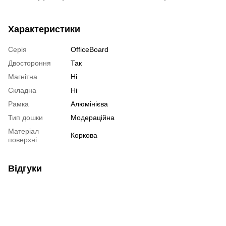
Характеристики
Серія
OfficeBoard
Двостороння
Так
Магнітна
Ні
Складна
Ні
Рамка
Алюмінієва
Тип дошки
Модераційна
Матеріал
Коркова
поверхні
Відгуки