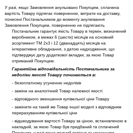
У разі, якщо Замовлення анульовано Покупцем, сплачена
вартість Товару підлягає поверненню, витрати на доставку,
понесені Постачальником до моменту анулювання
Замовлення Покупцем, поверненню не підлягають.
Постачальник гарантує якість Товару в термін, визначений
виробником, в межах 6 (шести) місяців на основний
асортимент ТМ 2х3 і 12 (дванадцять) місяців на
інтерактивне обладнання, з датою надходження, що
підтверджує дату додаткової вкладки, за якою Товар
отриманий Покупцем.
Гарантійна відповідальність Постачальника за
недоліки якості Товару починається в:
- безоплатному усуненню недоліків
- заміни на аналогічний Товар належної якості
- відповідного зменшення купівельної ціни Товару
- замінити на такий же Товар іншої моделі з відповідним
перерахуванням купівельної ціни
- відшкодування вартості Товару за ціною, встановленою в
накладній, за якою Товар був придбаний та сплачений
Покупцем, у разі якщо жодний варіант за усуненням,