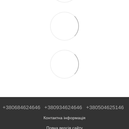
+380684624646
+380934624646
+380504625146
Контактна інформація
Повна версія сайту