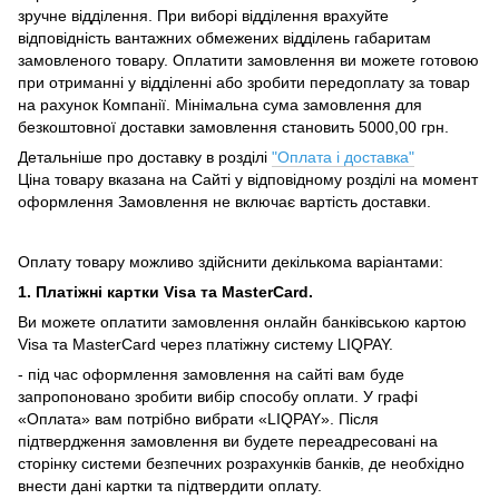
зручне відділення.
При виборі відділення врахуйте
відповідність вантажних обмежених відділень габаритам
замовленого товару.
Оплатити замовлення ви можете готовою
при отриманні у відділенні або зробити передоплату за товар
на рахунок Компанії.
Мінімальна сума замовлення для
безкоштовної доставки замовлення становить 5000,00 грн.
Детальніше про доставку в розділі
"Оплата і доставка"
Ціна товару вказана на Сайті у відповідному розділі на момент
оформлення Замовлення не включає вартість доставки.
Оплату товару можливо здійснити декількома варіантами:
1. Платіжні картки Visa та MasterCard.
Ви можете оплатити замовлення онлайн банківською картою
Visa та MasterCard через платіжну систему LIQPAY.
- під час оформлення замовлення на сайті вам буде
запропоновано зробити вибір способу оплати.
У графі
«Оплата» вам потрібно вибрати «LIQPAY».
Після
підтвердження замовлення ви будете переадресовані на
сторінку системи безпечних розрахунків банків, де необхідно
внести дані картки та підтвердити оплату.