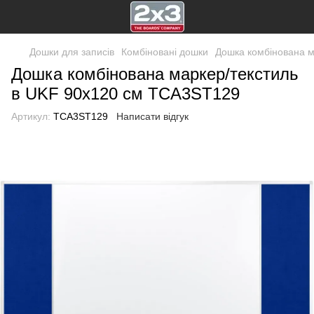
Дошки для записів
Комбіновані дошки
Дошка комбінована м
Дошка комбінована маркер/текстиль
в UKF 90х120 см TCA3ST129
Артикул:
TCA3ST129
Написати відгук