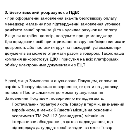
3. Безготівковий розрахунок з ПДВ:
- при оформленні замовлення вкажіть безготівкову оплату,
менеджер магазину при підтвердженні замовлення уточнює
реквізити вашої організації та надсилає рахунок на оплату.
Якщо ви потрібен договір, повідомте про це менеджеру.
Для юридичних осіб при отриманні товару необхідно виписати
довіреність або поставити друк на накладній, усі екземпляри
документів ви можете отримати разом з товаром. Також наша
компанія використовує ЕДО і присутня на всіх платформах
обміну електронними документами з ЕЦП.
У разі, якщо Замовлення анульовано Покупцем, сплачена
вартість Товару підлягає поверненню, витрати на доставку,
понесені Постачальником до моменту анулювання
Замовлення Покупцем, поверненню не підлягають.
Постачальник гарантує якість Товару в термін, визначений
виробником, в межах 6 (шести) місяців на основний
асортимент ТМ 2х3 і 12 (дванадцять) місяців на
інтерактивне обладнання, з датою надходження, що
підтверджує дату додаткової вкладки, за якою Товар