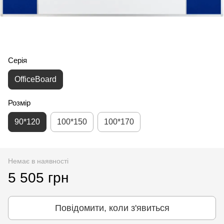
Серія
OfficeBoard
Розмір
90*120
100*150
100*170
Немає в наявності
5 505 грн
Повідомити, коли з'явиться