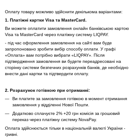
Оплату товару можливо здійснити декількома варіантами:
1. Платіжні картки Visa та MasterCard.
Ви можете оплатити замовлення онлайн банківською картою
Visa та MasterCard через платіжну систему LIQPAY.
- під час оформлення замовлення на сайті вам буде
запропоновано зробити вибір способу оплати.
У графі
«Оплата» вам потрібно вибрати «LIQPAY».
Після
підтвердження замовлення ви будете переадресовані на
сторінку системи безпечних розрахунків банків, де необхідно
внести дані картки та підтвердити оплату.
2. Розрахунок готівкою при отриманні:
Ви платите за замовлення готівкою в момент отримання
замовлення у відділенні Нової Пошти.
Додатково сплачуєте 2% +20 грн комісія за грошовий
переказ через платіжну систему NovaPay.
Оплата здійснюється тільки в національній валюті України -
гривні.