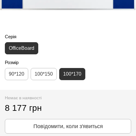
Серія
OfficeBoard
Розмір
90*120
100*150
100*170
Немає в наявності
8 177 грн
Повідомити, коли з'явиться