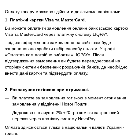
Оплату товару можливо здійснити декількома варіантами:
1. Платіжні картки Visa та MasterCard.
Ви можете оплатити замовлення онлайн банківською картою
Visa та MasterCard через платіжну систему LIQPAY.
- під час оформлення замовлення на сайті вам буде
запропоновано зробити вибір способу оплати.
У графі
«Оплата» вам потрібно вибрати «LIQPAY».
Після
підтвердження замовлення ви будете переадресовані на
сторінку системи безпечних розрахунків банків, де необхідно
внести дані картки та підтвердити оплату.
2. Розрахунок готівкою при отриманні:
Ви платите за замовлення готівкою в момент отримання
замовлення у відділенні Нової Пошти.
Додатково сплачуєте 2% +20 грн комісія за грошовий
переказ через платіжну систему NovaPay.
Оплата здійснюється тільки в національній валюті України -
гривні.