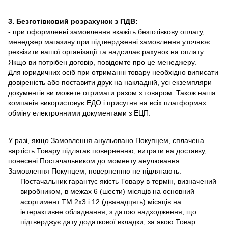
3. Безготівковий розрахунок з ПДВ:
- при оформленні замовлення вкажіть безготівкову оплату,
менеджер магазину при підтвердженні замовлення уточнює
реквізити вашої організації та надсилає рахунок на оплату.
Якщо ви потрібен договір, повідомте про це менеджеру.
Для юридичних осіб при отриманні товару необхідно виписати
довіреність або поставити друк на накладній, усі екземпляри
документів ви можете отримати разом з товаром. Також наша
компанія використовує ЕДО і присутня на всіх платформах
обміну електронними документами з ЕЦП.
У разі, якщо Замовлення анульовано Покупцем, сплачена
вартість Товару підлягає поверненню, витрати на доставку,
понесені Постачальником до моменту анулювання
Замовлення Покупцем, поверненню не підлягають.
Постачальник гарантує якість Товару в термін, визначений
виробником, в межах 6 (шести) місяців на основний
асортимент ТМ 2х3 і 12 (дванадцять) місяців на
інтерактивне обладнання, з датою надходження, що
підтверджує дату додаткової вкладки, за якою Товар