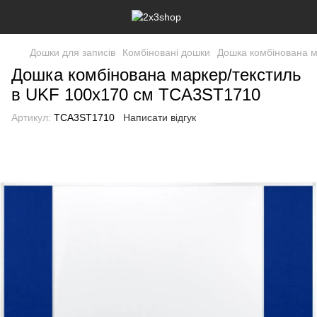
Дошки для записів
Комбіновані дошки
Дошка комбінована м
Дошка комбінована маркер/текстиль
в UKF 100х170 см TCA3ST1710
Артикул:
TCA3ST1710
Написати відгук