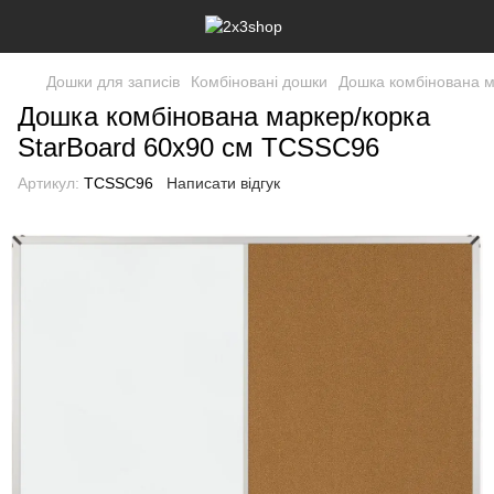
Дошки для записів
Комбіновані дошки
Дошка комбінована м
Дошка комбінована маркер/корка
StarBoard 60х90 см TCSSC96
Артикул:
TCSSC96
Написати відгук