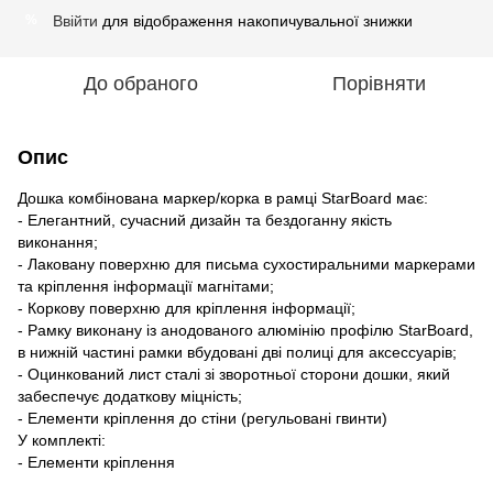
Ввійти
для відображення накопичувальної знижки
%
До обраного
Порівняти
Опис
Дошка комбінована маркер/корка в рамці StarBoard має:
- Елегантний, сучасний дизайн та бездоганну якість
виконання;
- Лаковану поверхню для письма сухостиральними маркерами
та кріплення інформації магнітами;
- Коркову поверхню для кріплення інформації;
- Рамку виконану із анодованого алюмінію профілю StarBoard,
в нижній частині рамки вбудовані дві полиці для аксессуарів;
- Оцинкований лист сталі зі зворотньої сторони дошки, який
забеспечує додаткову міцність;
- Елементи кріплення до стіни (регульовані гвинти)
У комплекті:
- Елементи кріплення