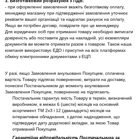
3. Безготівковий розрахунок з ПДВ:
- при оформленні замовлення вкажіть безготівкову оплату,
менеджер магазину при підтвердженні замовлення уточнює
реквізити вашої організації та надсилає рахунок на оплату.
Якщо ви потрібен договір, повідомте про це менеджеру.
Для юридичних осіб при отриманні товару необхідно виписати
довіреність або поставити друк на накладній, усі екземпляри
документів ви можете отримати разом з товаром. Також наша
компанія використовує ЕДО і присутня на всіх платформах
обміну електронними документами з ЕЦП.
У разі, якщо Замовлення анульовано Покупцем, сплачена
вартість Товару підлягає поверненню, витрати на доставку,
понесені Постачальником до моменту анулювання
Замовлення Покупцем, поверненню не підлягають.
Постачальник гарантує якість Товару в термін, визначений
виробником, в межах 6 (шести) місяців на основний
асортимент ТМ 2х3 і 12 (дванадцять) місяців на
інтерактивне обладнання, з датою надходження, що
підтверджує дату додаткової вкладки, за якою Товар
отриманий Покупцем.
Гарантійна відповідальність Постачальника за