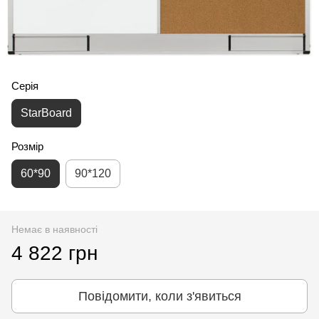
Серія
StarBoard
Розмір
60*90
90*120
Немає в наявності
4 822 грн
Повідомити, коли з'явиться