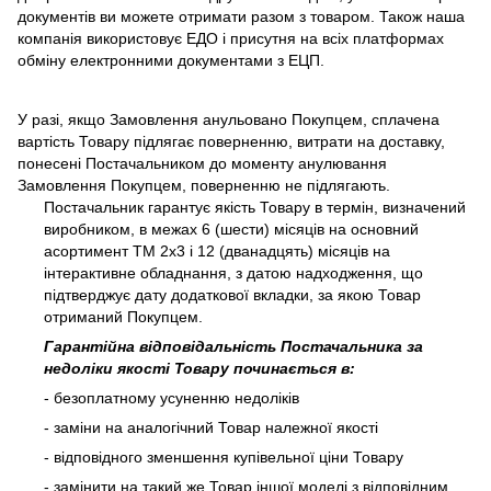
документів ви можете отримати разом з товаром. Також наша
компанія використовує ЕДО і присутня на всіх платформах
обміну електронними документами з ЕЦП.
У разі, якщо Замовлення анульовано Покупцем, сплачена
вартість Товару підлягає поверненню, витрати на доставку,
понесені Постачальником до моменту анулювання
Замовлення Покупцем, поверненню не підлягають.
Постачальник гарантує якість Товару в термін, визначений
виробником, в межах 6 (шести) місяців на основний
асортимент ТМ 2х3 і 12 (дванадцять) місяців на
інтерактивне обладнання, з датою надходження, що
підтверджує дату додаткової вкладки, за якою Товар
отриманий Покупцем.
Гарантійна відповідальність Постачальника за
недоліки якості Товару починається в:
- безоплатному усуненню недоліків
- заміни на аналогічний Товар належної якості
- відповідного зменшення купівельної ціни Товару
- замінити на такий же Товар іншої моделі з відповідним