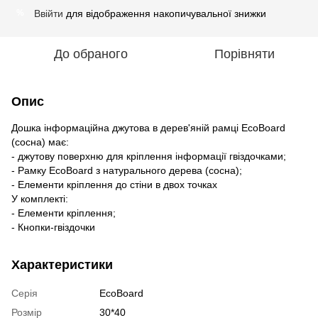
Ввійти
для відображення накопичувальної знижки
%
До обраного
Порівняти
Опис
Дошка інформаційна джутова в дерев'яній рамці EcoBoard
(сосна) має:
- джутову поверхню для кріплення інформації гвіздочками;
- Рамку EcoBoard з натурального дерева (сосна);
- Елементи кріплення до стіни в двох точках
У комплекті:
- Елементи кріплення;
- Кнопки-гвіздочки
Характеристики
Серія
EcoBoard
Розмір
30*40