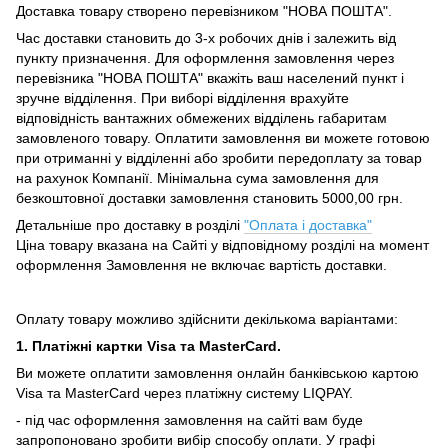
Доставка товару створено перевізником "НОВА ПОШТА".
Час доставки становить до 3-х робочих днів і залежить від
пункту призначення.
Для оформлення замовлення через
перевізника "НОВА ПОШТА" вкажіть ваш населений пункт і
зручне відділення.
При виборі відділення врахуйте
відповідність вантажних обмежених відділень габаритам
замовленого товару.
Оплатити замовлення ви можете готовою
при отриманні у відділенні або зробити передоплату за товар
на рахунок Компанії.
Мінімальна сума замовлення для
безкоштовної доставки замовлення становить 5000,00 грн.
Детальніше про доставку в розділі
"Оплата і доставка"
Ціна товару вказана на Сайті у відповідному розділі на момент
оформлення Замовлення не включає вартість доставки.
Оплату товару можливо здійснити декількома варіантами:
1. Платіжні картки Visa та MasterCard.
Ви можете оплатити замовлення онлайн банківською картою
Visa та MasterCard через платіжну систему LIQPAY.
- під час оформлення замовлення на сайті вам буде
запропоновано зробити вибір способу оплати.
У графі