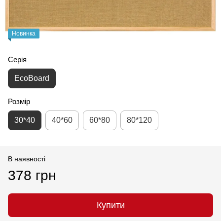
Новинка
Серія
EcoBoard
Розмір
30*40
40*60
60*80
80*120
В наявності
378 грн
Купити