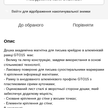
Ввійти
для відображення накопичувальної знижки
%
До обраного
Порівняти
Опис
Дошка академічна магнітна для письма крейдою в алюмінієвій
рамці GTO15 має:
- Велику та легку конструкцію, завдяки використання в основі
стільникової технології;
- Лаковану поверхню для письма сухостиральними маркерами
ті кріплення інформації магнітами;
- Рамку із анодованого алюмінієвого профілю GTO15 з
пластиковими сірими куточками;
- Оцинкований лист сталі зі зворотньої сторони дошки, який
забеспечує додаткову міцність;
- Сховане кріплення до стіни у восьми точках;
- Елементи кріплення до стіни;
В комплекті: