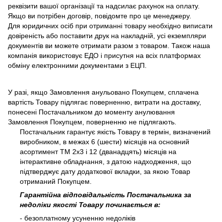
реквізити вашої організації та надсилає рахунок на оплату.
Якщо ви потрібен договір, повідомте про це менеджеру.
Для юридичних осіб при отриманні товару необхідно виписати
довіреність або поставити друк на накладній, усі екземпляри
документів ви можете отримати разом з товаром. Також наша
компанія використовує ЕДО і присутня на всіх платформах
обміну електронними документами з ЕЦП.
У разі, якщо Замовлення анульовано Покупцем, сплачена
вартість Товару підлягає поверненню, витрати на доставку,
понесені Постачальником до моменту анулювання
Замовлення Покупцем, поверненню не підлягають.
Постачальник гарантує якість Товару в термін, визначений
виробником, в межах 6 (шести) місяців на основний
асортимент ТМ 2х3 і 12 (дванадцять) місяців на
інтерактивне обладнання, з датою надходження, що
підтверджує дату додаткової вкладки, за якою Товар
отриманий Покупцем.
Гарантійна відповідальність Постачальника за
недоліки якості Товару починається в:
- безоплатному усуненню недоліків