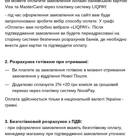
Ви можете оплатити замовлення онлайн банківською картою
Visa та MasterCard через платіжну систему LIQPAY.
- під час оформлення замовлення на сайті вам буде
запропоновано зробити вибір способу оплати.
У графі
«Оплата» вам потрібно вибрати «LIQPAY».
Після
підтвердження замовлення ви будете переадресовані на
сторінку системи безпечних розрахунків банків, де необхідно
внести дані картки та підтвердити оплату.
2. Розрахунок готівкою при отриманні:
Ви платите за замовлення готівкою в момент отримання
замовлення у відділенні Нової Пошти.
Додатково сплачуєте 2% +20 грн комісія за грошовий
переказ через платіжну систему NovaPay.
Оплата здійснюється тільки в національній валюті України -
гривні.
3. Безготівковий розрахунок з ПДВ:
- при оформленні замовлення вкажіть безготівкову оплату,
менеджер магазину при підтвердженні замовлення уточнює