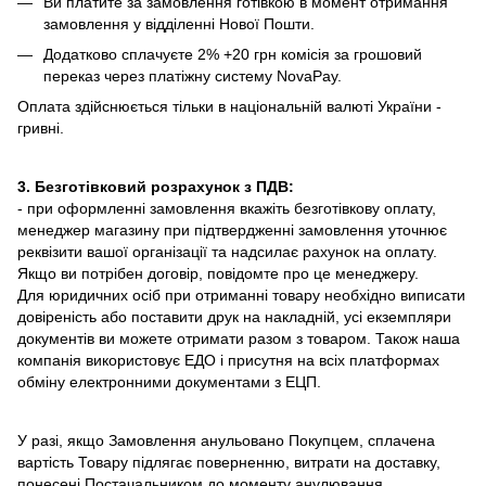
Ви платите за замовлення готівкою в момент отримання
замовлення у відділенні Нової Пошти.
Додатково сплачуєте 2% +20 грн комісія за грошовий
переказ через платіжну систему NovaPay.
Оплата здійснюється тільки в національній валюті України -
гривні.
3. Безготівковий розрахунок з ПДВ:
- при оформленні замовлення вкажіть безготівкову оплату,
менеджер магазину при підтвердженні замовлення уточнює
реквізити вашої організації та надсилає рахунок на оплату.
Якщо ви потрібен договір, повідомте про це менеджеру.
Для юридичних осіб при отриманні товару необхідно виписати
довіреність або поставити друк на накладній, усі екземпляри
документів ви можете отримати разом з товаром. Також наша
компанія використовує ЕДО і присутня на всіх платформах
обміну електронними документами з ЕЦП.
У разі, якщо Замовлення анульовано Покупцем, сплачена
вартість Товару підлягає поверненню, витрати на доставку,
понесені Постачальником до моменту анулювання