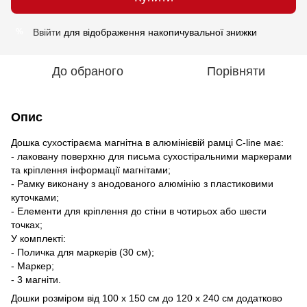
Ввійти
для відображення накопичувальної знижки
%
До обраного
Порівняти
Опис
Дошка сухостіраєма магнітна в алюмінієвій рамці C-line має:
- лаковану поверхню для письма сухостіральними маркерами
та кріплення інформації магнітами;
- Рамку виконану з анодованого алюмінію з пластиковими
куточками;
- Елементи для кріплення до стіни в чотирьох або шести
точках;
У комплекті:
- Поличка для маркерів (30 см);
- Маркер;
- 3 магніти.
Дошки розміром від 100 х 150 см до 120 х 240 см додатково