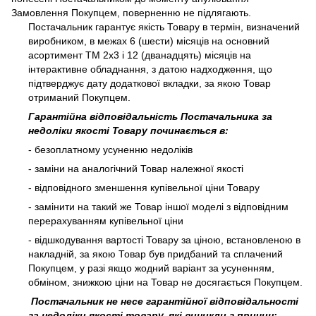
Замовлення Покупцем, поверненню не підлягають.
Постачальник гарантує якість Товару в термін, визначений
виробником, в межах 6 (шести) місяців на основний
асортимент ТМ 2х3 і 12 (дванадцять) місяців на
інтерактивне обладнання, з датою надходження, що
підтверджує дату додаткової вкладки, за якою Товар
отриманий Покупцем.
Гарантійна відповідальність Постачальника за
недоліки якості Товару починається в:
- безоплатному усуненню недоліків
- заміни на аналогічний Товар належної якості
- відповідного зменшення купівельної ціни Товару
- замінити на такий же Товар іншої моделі з відповідним
перерахуванням купівельної ціни
- відшкодування вартості Товару за ціною, встановленою в
накладній, за якою Товар був придбаний та сплачений
Покупцем, у разі якщо жодний варіант за усуненням,
обміном, знижкою ціни на Товар не досягається Покупцем.
Постачальник не несе гарантійної відповідальності
за недоліки якості товару, які виникли з причин: