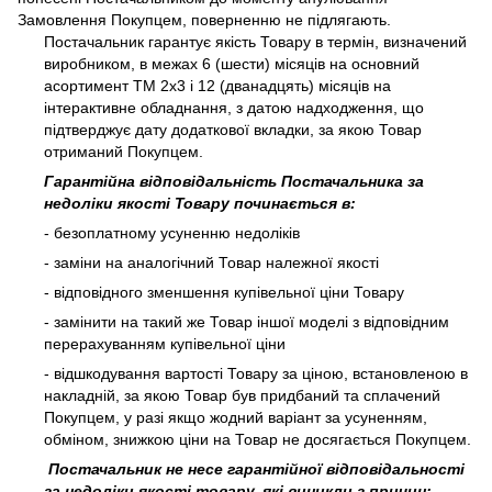
Замовлення Покупцем, поверненню не підлягають.
Постачальник гарантує якість Товару в термін, визначений
виробником, в межах 6 (шести) місяців на основний
асортимент ТМ 2х3 і 12 (дванадцять) місяців на
інтерактивне обладнання, з датою надходження, що
підтверджує дату додаткової вкладки, за якою Товар
отриманий Покупцем.
Гарантійна відповідальність Постачальника за
недоліки якості Товару починається в:
- безоплатному усуненню недоліків
- заміни на аналогічний Товар належної якості
- відповідного зменшення купівельної ціни Товару
- замінити на такий же Товар іншої моделі з відповідним
перерахуванням купівельної ціни
- відшкодування вартості Товару за ціною, встановленою в
накладній, за якою Товар був придбаний та сплачений
Покупцем, у разі якщо жодний варіант за усуненням,
обміном, знижкою ціни на Товар не досягається Покупцем.
Постачальник не несе гарантійної відповідальності
за недоліки якості товару, які виникли з причин: