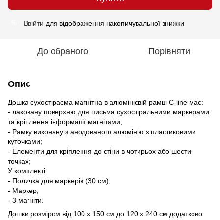
Ввійти
для відображення накопичувальної знижки
%
До обраного
Порівняти
Опис
Дошка сухостіраєма магнітна в алюмінієвій рамці C-line має:
- лаковану поверхню для письма сухостіральними маркерами
та кріплення інформації магнітами;
- Рамку виконану з анодованого алюмінію з пластиковими
куточками;
- Елементи для кріплення до стіни в чотирьох або шести
точках;
У комплекті:
- Поличка для маркерів (30 см);
- Маркер;
- 3 магніти.
Дошки розміром від 100 х 150 см до 120 х 240 см додатково