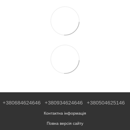
+380684624646
+380934624646
+380504625146
Контактна інформація
Повна версія сайту