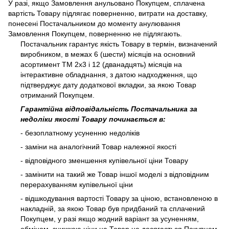
У разі, якщо Замовлення анульовано Покупцем, сплачена
вартість Товару підлягає поверненню, витрати на доставку,
понесені Постачальником до моменту анулювання
Замовлення Покупцем, поверненню не підлягають.
Постачальник гарантує якість Товару в термін, визначений
виробником, в межах 6 (шести) місяців на основний
асортимент ТМ 2х3 і 12 (дванадцять) місяців на
інтерактивне обладнання, з датою надходження, що
підтверджує дату додаткової вкладки, за якою Товар
отриманий Покупцем.
Гарантійна відповідальність Постачальника за
недоліки якості Товару починається в:
- безоплатному усуненню недоліків
- заміни на аналогічний Товар належної якості
- відповідного зменшення купівельної ціни Товару
- замінити на такий же Товар іншої моделі з відповідним
перерахуванням купівельної ціни
- відшкодування вартості Товару за ціною, встановленою в
накладній, за якою Товар був придбаний та сплачений
Покупцем, у разі якщо жодний варіант за усуненням,