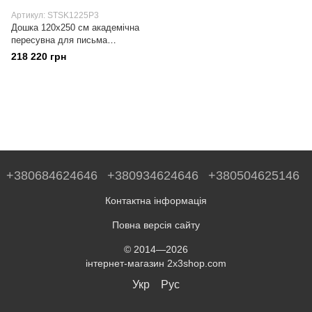
Артикул: STSK1225P3
Дошка 120x250 см академічна
пересувна для письма
крейдою/маркером, керамічна
218 220 грн
поверхня
+380684624646
+380934624646
+380504625146
Контактна інформація
Повна версія сайту
© 2014—2026
інтернет-магазин 2x3shop.com
Укр
Рус