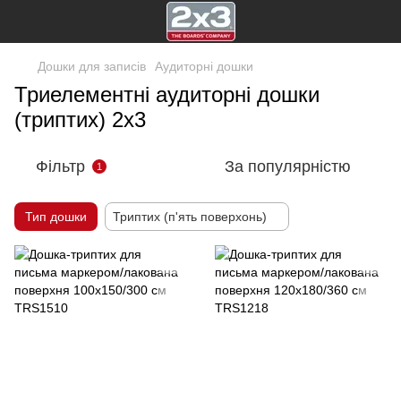
Дошки для записів
Аудиторні дошки
Триелементні аудиторні дошки
(триптих) 2х3
Фільтр
За популярністю
1
Тип дошки
Триптих (п'ять поверхонь)