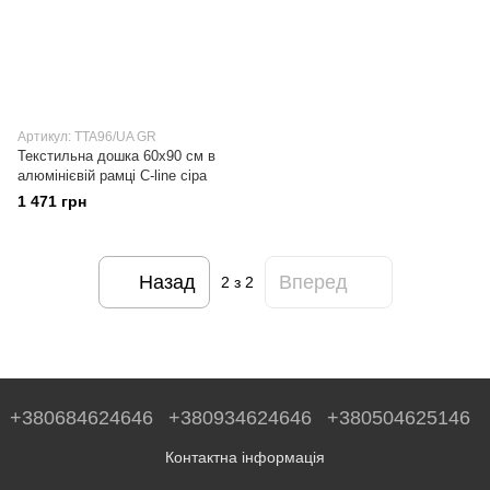
Артикул: TTA96/UA GR
Текстильна дошка 60x90 см в
алюмінієвій рамці C-line cіра
1 471 грн
Назад
Вперед
2
з 2
+380684624646
+380934624646
+380504625146
Контактна інформація