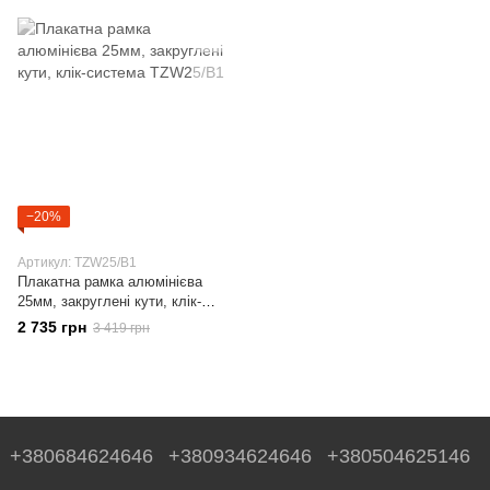
−20%
Артикул: TZW25/B1
Плакатна рамка алюмінієва
25мм, закруглені кути, клік-
система
2 735 грн
3 419 грн
+380684624646
+380934624646
+380504625146