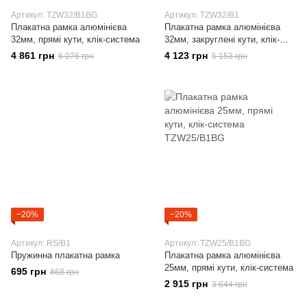
Артикул: TZW32/B1BG
Артикул: TZW32/B1
Плакатна рамка алюмінієва
Плакатна рамка алюмінієва
32мм, прямі кути, клік-система
32мм, закруглені кути, клік-
система
4 861 грн
4 123 грн
6 076 грн
5 153 грн
−20%
−20%
Артикул: RS/B1
Артикул: TZW25/B1BG
Пружинна плакатна рамка
Плакатна рамка алюмінієва
25мм, прямі кути, клік-система
695 грн
868 грн
2 915 грн
3 644 грн