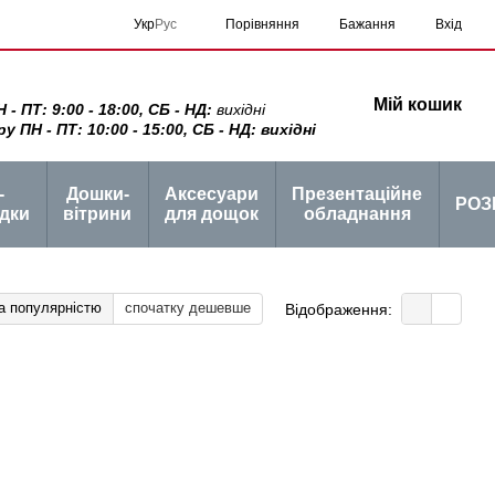
Порівняння
Укр
Рус
Бажання
Вхід
Мій кошик
 ПТ: 9:00 - 18:00, СБ - НД:
вихідні
ПН - ПТ: 10:00 - 15:00, СБ - НД: вихідні
-
Дошки-
Аксесуари
Презентаційне
РОЗ
дки
вітрини
для дощок
обладнання
а популярністю
спочатку дешевше
Відображення: