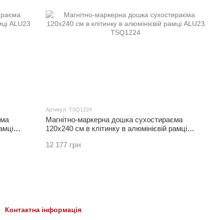
Артикул: TSQ1224
єма
Магнітно-маркерна дошка сухостираєма
амці
120x240 см в клітинку в алюмінієвій рамці
ALU23
12 177 грн
Контактна інформація