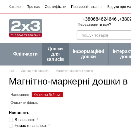
Перейти до основного контенту
Каталог
Про нас
Сертифікати
Поширені питання
Відгуки про м
Угода користувача
Договір публічної оферти
Серії товарів
Блог
+380684624646 ,
+380
Передзвонити вам?
Дошки
Інформаційні
Інтерак
Фліпчарти
для
дошки
дош
записів
2х3
Дошки для записів
Магнітно-маркерні дошки
Магнітно-маркерні дошки в к
Нанесення:
Клітинка 5х5 см
Очистити фільтр
Наявність
В наявності
1
Немає в наявності
5