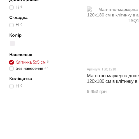
Ні
6
Складна
Ні
6
Колір
Нанесення
Клітинка 5х5 см
6
Без нанесення
27
Артикул: TSQ1218
Магнітно-маркерна дош
Коліщатка
120x180 см в клітинку в
Ні
6
ALU23
9 452 грн