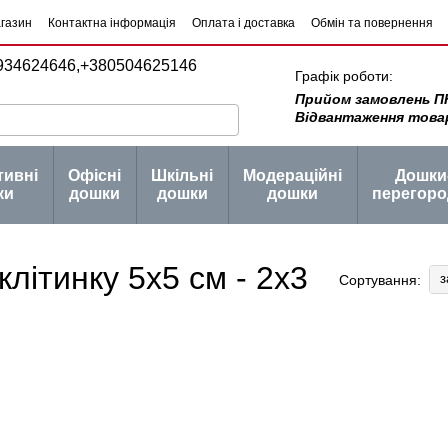
агазин
Контактна інформація
Оплата і доставка
Обмін та повернення
934624646,
+380504625146
Графік роботи:
Прийом замовлень ПН -
Відвантаження товару 
тивні
Офісні
Шкільні
Модераційні
Дошки
ки
дошки
дошки
дошки
перегоро
літинку 5х5 см - 2х3
з
Сортування: