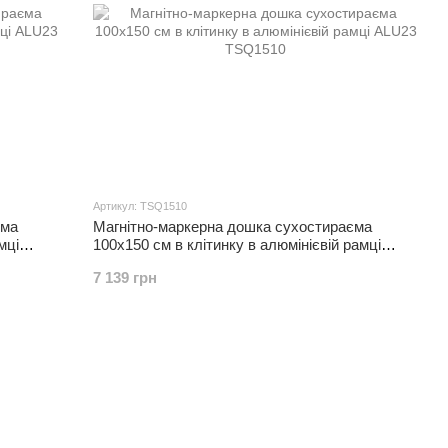
Артикул: TSQ1510
єма
Магнітно-маркерна дошка сухостираєма
мці
100x150 см в клітинку в алюмінієвій рамці
ALU23
7 139 грн