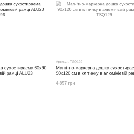
Артикул: TSQ129
ка сухостираєма 60x90
Магнітно-маркерна дошка сухостира
євій рамці ALU23
90x120 см в клітинку в алюмінієвій ра
ALU23
4 857 грн