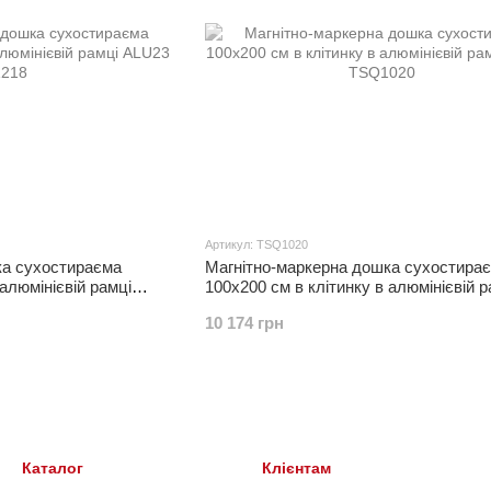
Артикул: TSQ1020
ка сухостираєма
Магнітно-маркерна дошка сухостира
 алюмінієвій рамці
100x200 см в клітинку в алюмінієвій р
ALU23
10 174 грн
Каталог
Клієнтам