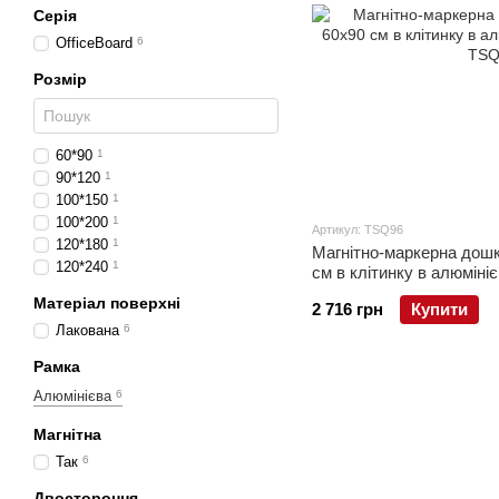
Серія
OfficeBoard
6
Розмір
60*90
1
90*120
1
100*150
1
100*200
1
Артикул: TSQ96
120*180
1
Магнітно-маркерна дош
120*240
1
см в клітинку в алюміні
Матеріал поверхні
2 716 грн
Купити
Лакована
6
Рамка
Алюмінієва
6
Магнітна
Так
6
Двостороння