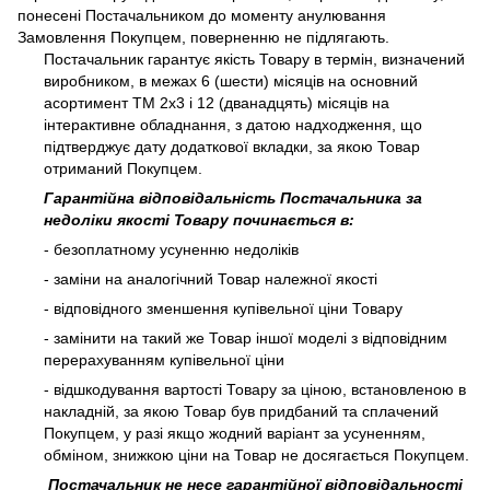
понесені Постачальником до моменту анулювання
Замовлення Покупцем, поверненню не підлягають.
Постачальник гарантує якість Товару в термін, визначений
виробником, в межах 6 (шести) місяців на основний
асортимент ТМ 2х3 і 12 (дванадцять) місяців на
інтерактивне обладнання, з датою надходження, що
підтверджує дату додаткової вкладки, за якою Товар
отриманий Покупцем.
Гарантійна відповідальність Постачальника за
недоліки якості Товару починається в:
- безоплатному усуненню недоліків
- заміни на аналогічний Товар належної якості
- відповідного зменшення купівельної ціни Товару
- замінити на такий же Товар іншої моделі з відповідним
перерахуванням купівельної ціни
- відшкодування вартості Товару за ціною, встановленою в
накладній, за якою Товар був придбаний та сплачений
Покупцем, у разі якщо жодний варіант за усуненням,
обміном, знижкою ціни на Товар не досягається Покупцем.
Постачальник не несе гарантійної відповідальності