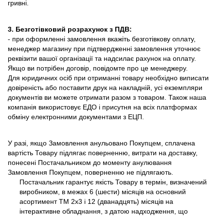
гривні.
3. Безготівковий розрахунок з ПДВ:
- при оформленні замовлення вкажіть безготівкову оплату,
менеджер магазину при підтвердженні замовлення уточнює
реквізити вашої організації та надсилає рахунок на оплату.
Якщо ви потрібен договір, повідомте про це менеджеру.
Для юридичних осіб при отриманні товару необхідно виписати
довіреність або поставити друк на накладній, усі екземпляри
документів ви можете отримати разом з товаром. Також наша
компанія використовує ЕДО і присутня на всіх платформах
обміну електронними документами з ЕЦП.
У разі, якщо Замовлення анульовано Покупцем, сплачена
вартість Товару підлягає поверненню, витрати на доставку,
понесені Постачальником до моменту анулювання
Замовлення Покупцем, поверненню не підлягають.
Постачальник гарантує якість Товару в термін, визначений
виробником, в межах 6 (шести) місяців на основний
асортимент ТМ 2х3 і 12 (дванадцять) місяців на
інтерактивне обладнання, з датою надходження, що