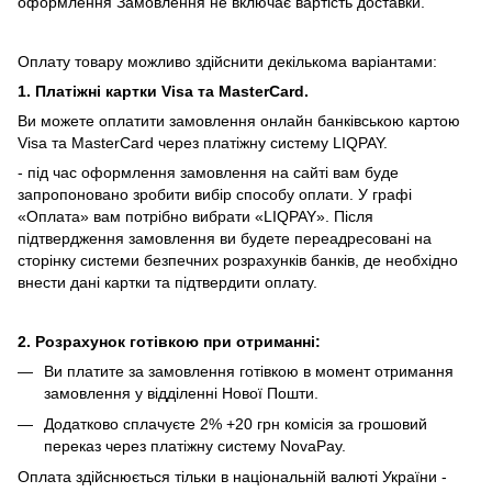
оформлення Замовлення не включає вартість доставки.
Оплату товару можливо здійснити декількома варіантами:
1. Платіжні картки Visa та MasterCard.
Ви можете оплатити замовлення онлайн банківською картою
Visa та MasterCard через платіжну систему LIQPAY.
- під час оформлення замовлення на сайті вам буде
запропоновано зробити вибір способу оплати.
У графі
«Оплата» вам потрібно вибрати «LIQPAY».
Після
підтвердження замовлення ви будете переадресовані на
сторінку системи безпечних розрахунків банків, де необхідно
внести дані картки та підтвердити оплату.
2. Розрахунок готівкою при отриманні:
Ви платите за замовлення готівкою в момент отримання
замовлення у відділенні Нової Пошти.
Додатково сплачуєте 2% +20 грн комісія за грошовий
переказ через платіжну систему NovaPay.
Оплата здійснюється тільки в національній валюті України -