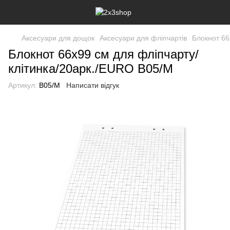
Аксесуари для дощок
Аксесуари для фліпчартів
Блокнот 66
Блокнот 66х99 см для фліпчарту/
клітинка/20арк./EURO B05/M
Артикул:
B05/M
Написати відгук