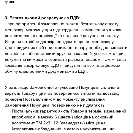
гривні.
3. Безготівковий розрахунок з ПДВ:
- при оформленні замовлення вкажіть безготівкову оплату,
менеджер магазину при підтвердженні замовлення уточнює
реквізити вашої організації та надсилає рахунок на оплату.
Якщо ви потрібен договір, повідомте про це менеджеру.
Для юридичних осіб при отриманні товару необхідно виписати
довіреність або поставити друк на накладній, усі екземпляри
документів ви можете отримати разом з товаром. Також наша
компанія використовує ЕДО і присутня на всіх платформах
обміну електронними документами з ЕЦП.
У разі, якщо Замовлення анульовано Покупцем, сплачена
вартість Товару підлягає поверненню, витрати на доставку,
понесені Постачальником до моменту анулювання
Замовлення Покупцем, поверненню не підлягають.
Постачальник гарантує якість Товару в термін, визначений
виробником, в межах 6 (шести) місяців на основний
асортимент ТМ 2х3 і 12 (дванадцять) місяців на
інтерактивне обладнання, з датою надходження, що