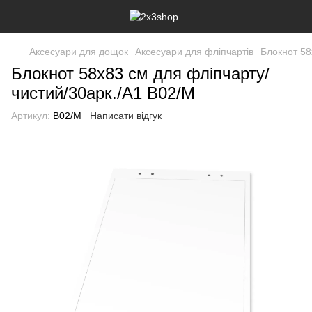
Аксесуари для дощок
Аксесуари для фліпчартів
Блокнот 58
Блокнот 58х83 см для фліпчарту/
чистий/30арк./А1 B02/M
Артикул:
B02/M
Написати відгук