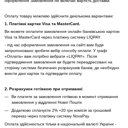
оформлення Замовлення не включає вартість доставки.
Оплату товару можливо здійснити декількома варіантами:
1. Платіжні картки Visa та MasterCard.
Ви можете оплатити замовлення онлайн банківською картою
Visa та MasterCard через платіжну систему LIQPAY.
- під час оформлення замовлення на сайті вам буде
запропоновано зробити вибір способу оплати.
У графі
«Оплата» вам потрібно вибрати «LIQPAY».
Після
підтвердження замовлення ви будете переадресовані на
сторінку системи безпечних розрахунків банків, де необхідно
внести дані картки та підтвердити оплату.
2. Розрахунок готівкою при отриманні:
Ви платите за замовлення готівкою в момент отримання
замовлення у відділенні Нової Пошти.
Додатково сплачуєте 2% +20 грн комісія за грошовий
переказ через платіжну систему NovaPay.
Оплата здійснюється тільки в національній валюті України -