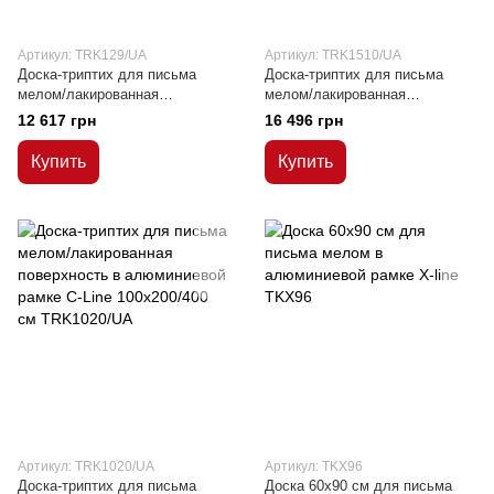
Артикул: TRK129/UA
Артикул: TRK1510/UA
Доска-триптих для письма
Доска-триптих для письма
мелом/лакированная
мелом/лакированная
поверхность в алюминиевой
поверхность в алюминиевой
12 617 грн
16 496 грн
рамке C-Line 90х120/240 см
рамке C-Line 100х150/300 см
Купить
Купить
Артикул: TRK1020/UA
Артикул: TKX96
Доска-триптих для письма
Доска 60х90 см для письма