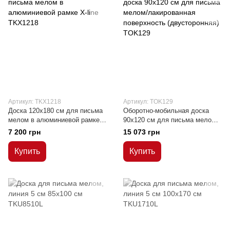
Артикул: TKX1218
Артикул: TOK129
Доска 120x180 см для письма
Оборотно-мобильная доска
мелом в алюминиевой рамке
90x120 см для письма мелом/
Х-line
лакированная поверхность
7 200 грн
15 073 грн
(двусторонняя)
Купить
Купить