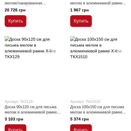
мелом/лакированная
мелом в алюминиевой рамке
поверхность в алюминиевой
Х-line
20 726 грн
1 967 грн
рамке C-Line 100х200/400 см
Купить
Купить
Артикул: TKX129
Артикул: TKX1510
Доска 90x120 см для письма
Доска 100x150 см для письма
мелом в алюминиевой рамке
мелом в алюминиевой рамке
Х-line
Х-line
3 103 грн
5 374 грн
Купить
Купить