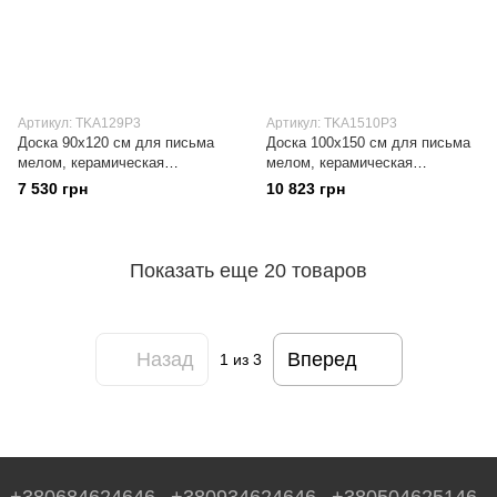
Артикул: TKA129P3
Артикул: TKA1510P3
Доска 90x120 см для письма
Доска 100x150 см для письма
мелом, керамическая
мелом, керамическая
поверхность, в алюминиевой
поверхность, в алюминиевой
7 530 грн
10 823 грн
рамке ALU23
рамке ALU23
Показать еще 20 товаров
Назад
Вперед
1
из 3