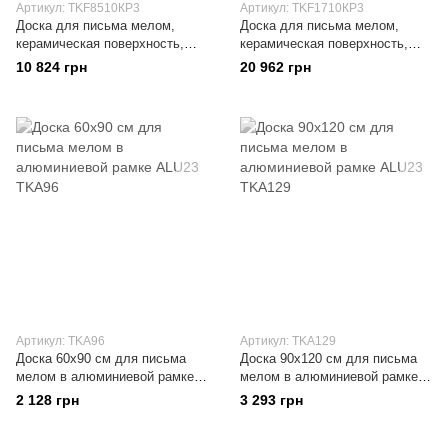
Артикул: TKF8510КP3
Артикул: TKF1710КP3
Доска для письма мелом,
Доска для письма мелом,
керамическая поверхность,
керамическая поверхность,
клетка 5х5 см 85х100 см
клетка 5х5 см 100х170 см
10 824 грн
20 962 грн
Артикул: TKA96
Артикул: TKA129
Доска 60x90 см для письма
Доска 90x120 см для письма
мелом в алюминиевой рамке
мелом в алюминиевой рамке
ALU23
ALU23
2 128 грн
3 293 грн