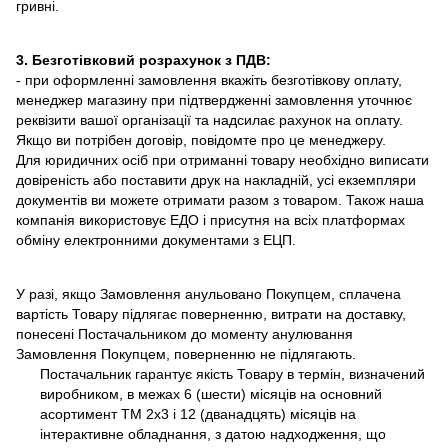
гривні.
3. Безготівковий розрахунок з ПДВ:
- при оформленні замовлення вкажіть безготівкову оплату,
менеджер магазину при підтвердженні замовлення уточнює
реквізити вашої організації та надсилає рахунок на оплату.
Якщо ви потрібен договір, повідомте про це менеджеру.
Для юридичних осіб при отриманні товару необхідно виписати
довіреність або поставити друк на накладній, усі екземпляри
документів ви можете отримати разом з товаром. Також наша
компанія використовує ЕДО і присутня на всіх платформах
обміну електронними документами з ЕЦП.
У разі, якщо Замовлення анульовано Покупцем, сплачена
вартість Товару підлягає поверненню, витрати на доставку,
понесені Постачальником до моменту анулювання
Замовлення Покупцем, поверненню не підлягають.
Постачальник гарантує якість Товару в термін, визначений
виробником, в межах 6 (шести) місяців на основний
асортимент ТМ 2х3 і 12 (дванадцять) місяців на
інтерактивне обладнання, з датою надходження, що