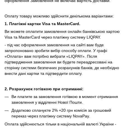
оформлення Замовлення не включає вартість доставки.
Оплату товару можливо здійснити декількома варіантами:
1. Платіжні картки Visa та MasterCard.
Ви можете оплатити замовлення онлайн банківською картою
Visa та MasterCard через платіжну систему LIQPAY.
- під час оформлення замовлення на сайті вам буде
запропоновано зробити вибір способу оплати.
У графі
«Оплата» вам потрібно вибрати «LIQPAY».
Після
підтвердження замовлення ви будете переадресовані на
сторінку системи безпечних розрахунків банків, де необхідно
внести дані картки та підтвердити оплату.
2. Розрахунок готівкою при отриманні:
Ви платите за замовлення готівкою в момент отримання
замовлення у відділенні Нової Пошти.
Додатково сплачуєте 2% +20 грн комісія за грошовий
переказ через платіжну систему NovaPay.
Оплата здійснюється тільки в національній валюті України -