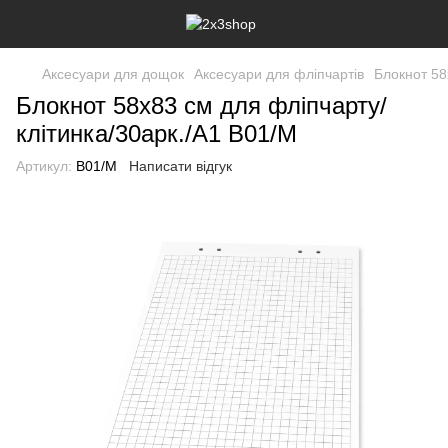
Аксесуари для дощок
Аксесуари для фліпчартів
Блокнот 58
Блокнот 58х83 см для фліпчарту/
клітинка/30арк./А1 B01/M
Артикул:
B01/M
Написати відгук